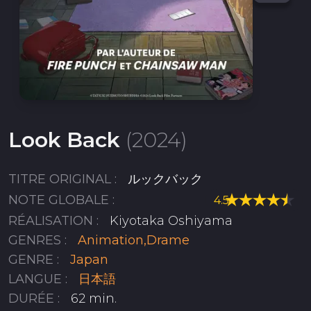
Look Back
(2024)
TITRE ORIGINAL :
ルックバック
NOTE GLOBALE :
4.5
RÉALISATION :
Kiyotaka Oshiyama
GENRES :
Animation,
Drame
GENRE :
Japan
LANGUE :
日本語
DURÉE :
62 min.