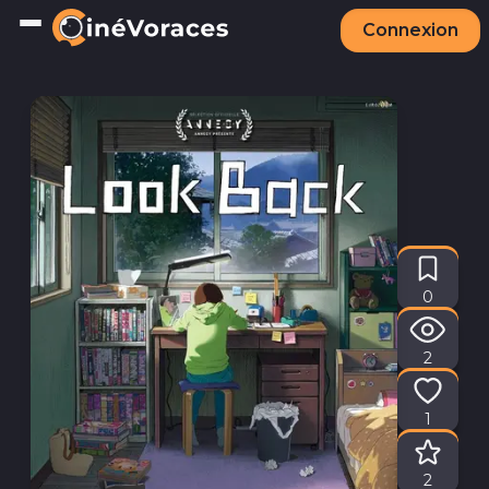
Connexion
0
2
1
Note sur 5
2